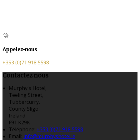
Appelez-nous
+353 (0)71 918 5598
Contactez nous
Murphy's Hotel,
Teeling Street,
Tubbercurry,
County Sligo,
Ireland
F91 K29K
Téléphone
:
+353 (0)71 918 5598
Email:
info@murphyshotel.ie