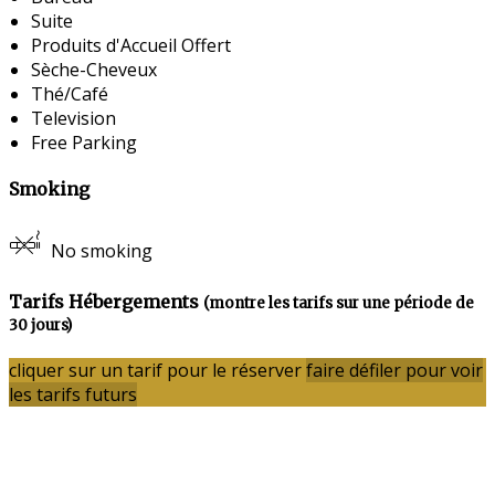
Suite
Produits d'Accueil Offert
Sèche-Cheveux
Thé/Café
Television
Free Parking
Smoking
No smoking
Tarifs Hébergements
(montre les tarifs sur une période de
30 jours)
cliquer sur un tarif pour le réserver
faire défiler pour voir
les tarifs futurs