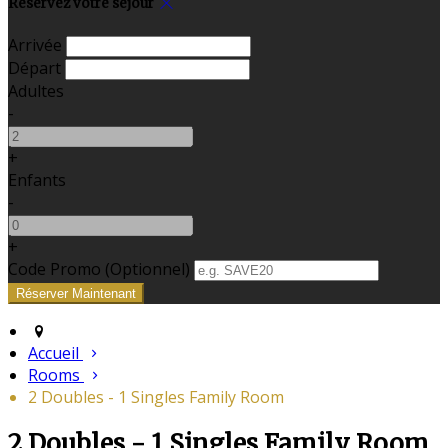
Réservez votre séjour
Arrivée
Départ
Adultes
-
+
Enfants
-
+
Code Promo
(
Optionnel
)
Accueil
Rooms
2 Doubles - 1 Singles Family Room
2 Doubles - 1 Singles Family Room