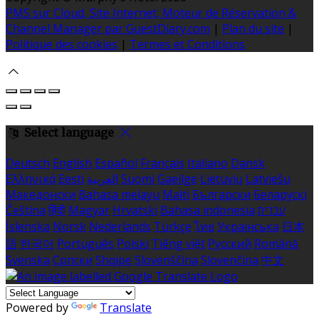
PMS sur Cloud, Site Internet, Moteur de Réservation &
Channel Manager par GuestDiary.com
|
Plan du site
|
Politique des cookies
|
Termes et Conditions
Select language
Deutsch
English
Español
Français
Italiano
Dansk
Ελληνικά
Eesti
العربية
Suomi
Gaeilge
Lietuvių
Latviešu
Македонски
Bahasa melayu
Malti
Български
Беларускі
Čeština
हिंदी
Magyar
Hrvatski
Bahasa indonesia
עברית
Íslenska
Norsk
Nederlands
Türkçe
ไทย
Українська
日本
語
한국어
Português
Polski
Tiếng việt
Русский
Română
Svenska
Српски
Shqipe
Slovenščina
Slovenčina
中文
Powered by
Translate