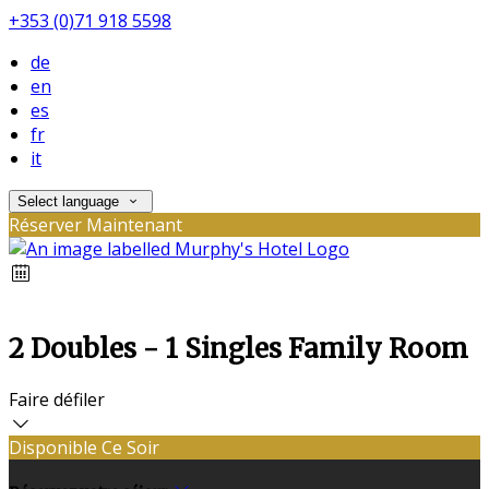
+353 (0)71 918 5598
de
en
es
fr
it
Select language
Réserver Maintenant
2 Doubles - 1 Singles Family Room
Faire défiler
Disponible Ce Soir