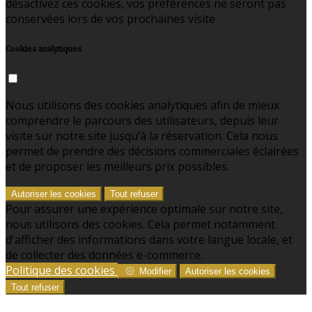
désactivez ces cookies, vos préférences ne seront pas
conservées lors de vos prochaines visite
Cookies analytiques
Nous utilisons des cookies analytiques afin de mieux
comprendre le parcours des utilisateurs, depuis leur
visite sur notre site jusqu’à la réservation. Cela nous
permet de prendre des décisions commerciales éclairées
et de proposer les meilleurs prix possibles.
Autoriser les cookies
Tout refuser
Pour assurer une expérience optimale sur notre site,
nous utilisons des cookies. Cela permet notamment
d'afficher des informations dans votre langue locale, et
de collecter des données e-commerce.
Politique des cookies
Modifier
Autoriser les cookies
Tout refuser