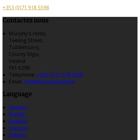
+353 (0)71 918 5598
Contactez nous
Murphy's Hotel,
Teeling Street,
Tubbercurry,
County Sligo,
Ireland
F91 K29K
Téléphone
:
+353 (0)71 918 5598
Email:
info@murphyshotel.ie
Language
Deutsch
English
Español
Français
Italiano