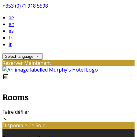
+353 (0)71 918 5598
de
en
es
fr
it
Select language
Réserver Maintenant
Rooms
Faire défiler
Disponible Ce Soir