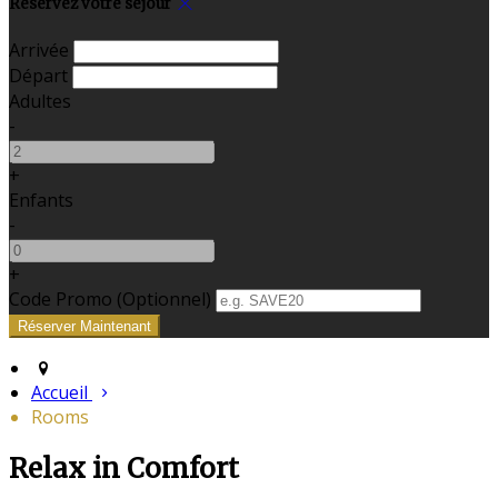
Réservez votre séjour
Arrivée
Départ
Adultes
-
+
Enfants
-
+
Code Promo
(
Optionnel
)
Accueil
Rooms
Relax in Comfort