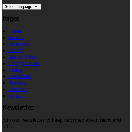
Select language
Pages
Home
Rooms
Vouchers
Gallery
Special Offers
Things To Do
Dining
Corporate
Reviews
Location
Contact
Newsletter
Join our newsletter to keep informed about news and
offers.