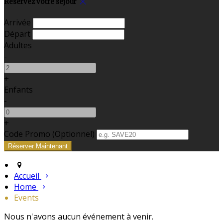
Réservez votre séjour
Arrivée
Départ
Adultes
-
+
Enfants
-
+
Code Promo
(
Optionnel
)
Accueil
Home
Events
Nous n'avons aucun événement à venir.