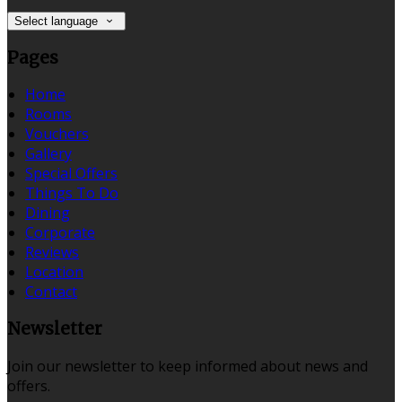
Select language
Pages
Home
Rooms
Vouchers
Gallery
Special Offers
Things To Do
Dining
Corporate
Reviews
Location
Contact
Newsletter
Join our newsletter to keep informed about news and
offers.