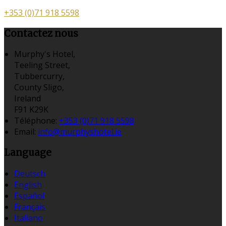
+353 (0)71 918 5598
Contactez nous
Murphy's Hotel,
Teeling Street,
Tubbercurry,
County Sligo,
Ireland
F91 K29K
Téléphone
:
+353 (0)71 918 5598
Email:
info@murphyshotel.ie
Language
Deutsch
English
Español
Français
Italiano