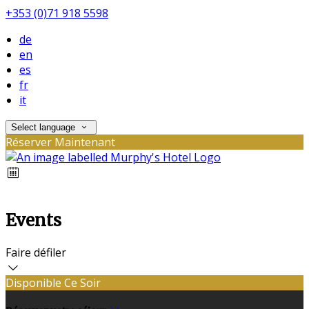
+353 (0)71 918 5598
de
en
es
fr
it
Select language
Réserver Maintenant
Events
Faire défiler
Disponible Ce Soir