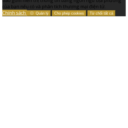
bao gồm hiển thị thông tin bằng ngôn ngữ địa phương
của bạn nếu có và phân tích thương mại điện tử.
Chính sách
Quản lý
Cho phép cookies
Từ chối tất cả