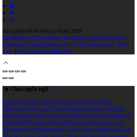
Bản quyền
©
Murphy's Hotel 2026
Cloud Diary PMS, Website, Booking Engine & Channel
Manager by GuestDiary.com
|
Sơ đồ trang web
|
Chính
sách
|
Điều khoản và điều kiện
Chọn ngôn ngữ
Deutsch
English
Español
Français
Italiano
Dansk
Ελληνικά
Eesti
العربية
Suomi
Gaeilge
Lietuvių
Latviešu
Македонски
Bahasa melayu
Malti
Български
Беларускі
Čeština
हिंदी
Magyar
Hrvatski
Bahasa indonesia
עברית
Íslenska
Norsk
Nederlands
Türkçe
ไทย
Українська
日本
語
한국어
Português
Polski
Tiếng việt
Русский
Română