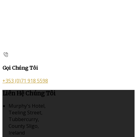
Gọi Chúng Tôi
+353 (0)71 918 5598
Liên Hệ Chúng Tôi
Murphy's Hotel,
Teeling Street,
Tubbercurry,
County Sligo,
Ireland