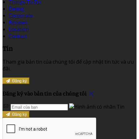
Things To Do
Dining
Corporate
Reviews
Location
Contact
Tin
Tham gia bản tin của chúng tôi để cập nhật tin tức và ưu
đãi.
Đăng ký
Đăng ký vào bản tin của chúng tôi
Đăng ký