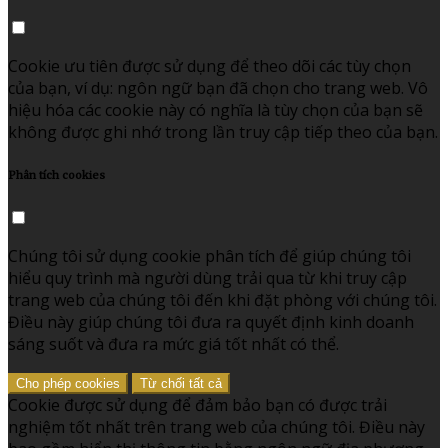
Cookie ưu tiên được sử dụng để theo dõi các tùy chọn
của bạn, ví dụ: ngôn ngữ bạn đã chọn cho trang web. Vô
hiệu hóa các cookie này có nghĩa là tùy chọn của bạn sẽ
không được ghi nhớ trong lần truy cập tiếp theo của bạn.
Phân tích cookies
Chúng tôi sử dụng cookie phân tích để giúp chúng tôi
hiểu quy trình mà người dùng trải qua từ khi truy cập
trang web của chúng tôi đến khi đặt phòng với chúng tôi.
Điều này giúp chúng tôi đưa ra quyết định kinh doanh
sáng suốt và đưa ra mức giá tốt nhất có thể.
Cho phép cookies
Từ chối tất cả
Cookie được sử dụng để đảm bảo bạn có được trải
nghiệm tốt nhất trên trang web của chúng tôi. Điều này