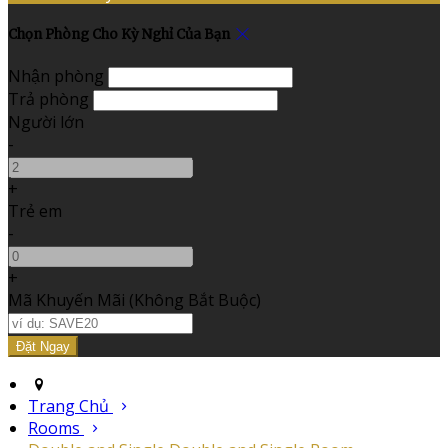
Chọn Phòng Cho Kỳ Nghỉ Của Bạn
Nhận phòng
Trả phòng
Người lớn
-
+
Trẻ em
-
+
Mã Khuyến Mãi
(
Không Bắt Buộc
)
Trang Chủ
Rooms