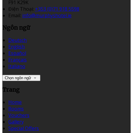
F91 K29K
Điện Thoại
:
+353 (0)71 918 5598
Email:
info@murphyshotel.ie
Ngôn ngữ
Deutsch
English
Español
Français
Italiano
Chọn ngôn ngữ
Trang
Home
Rooms
Vouchers
Gallery
Special Offers