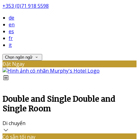
+353 (0)71 918 5598
de
en
es
fr
it
Chọn ngôn ngữ
Đặt Ngay
Double and Single Double and
Single Room
Di chuyển
Có sẵn tối nay