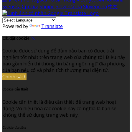
Svenska
Српски
Shqipe
Slovenščina
Slovenčina
中文
Powered by
Translate
Cài đặt cookie
Cookie được sử dụng để đảm bảo bạn có được trải
nghiệm tốt nhất trên trang web của chúng tôi. Điều này
bao gồm hiển thị thông tin bằng ngôn ngữ địa phương
của bạn nếu có và phân tích thương mại điện tử.
Chính sách
Cookie cần thiết
Cookie cần thiết là điều cần thiết để trang web hoạt
động. Vô hiệu hóa các cookie này có nghĩa là bạn sẽ
không thể sử dụng trang web này.
Cookie ưu tiên