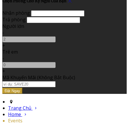
Chọn Phòng Cho Kỳ Nghỉ Của Bạn
Nhận phòng
Trả phòng
Người lớn
-
+
Trẻ em
-
+
Mã Khuyến Mãi
(
Không Bắt Buộc
)
Trang Chủ
Home
Events