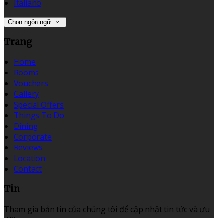
Italiano
Chọn ngôn ngữ
Trang
Home
Rooms
Vouchers
Gallery
Special Offers
Things To Do
Dining
Corporate
Reviews
Location
Contact
Tin
Tham gia bản tin của chúng tôi để cập nhật tin tức và ưu