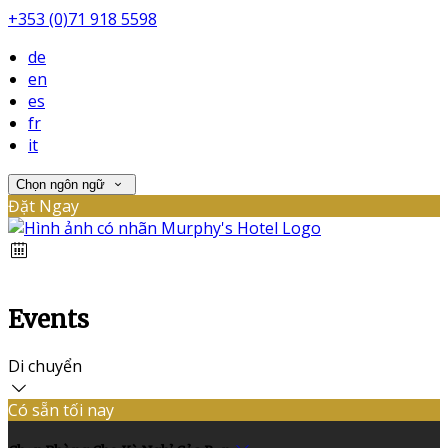
+353 (0)71 918 5598
de
en
es
fr
it
Chọn ngôn ngữ
Đặt Ngay
Events
Di chuyển
Có sẵn tối nay