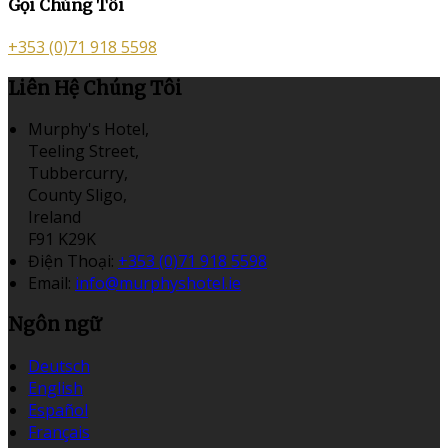
Gọi Chúng Tôi
+353 (0)71 918 5598
Liên Hệ Chúng Tôi
Murphy's Hotel,
Teeling Street,
Tubbercurry,
County Sligo,
Ireland
F91 K29K
Điện Thoại
:
+353 (0)71 918 5598
Email:
info@murphyshotel.ie
Ngôn ngữ
Deutsch
English
Español
Français